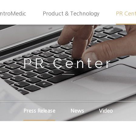
IntroMedic
Product & Technology
PR Cen
PR Center
Press Release
News
Video