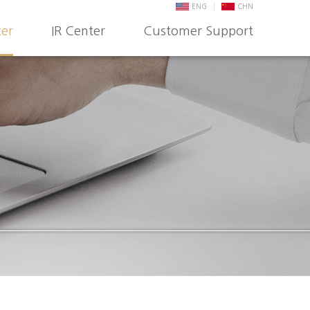
ENG
CHN
ter
IR Center
Customer Support