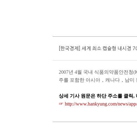
[한국경제] 세계 최소 캡슐형 내시경 
2007
년
4
월 국내 식품의약품안전청
(
주를 포함한 아시아，캐나다，남미 
상세 기사 원문은 하단 주소를 클릭
,
☞
http://www.hankyung.com/news/ap