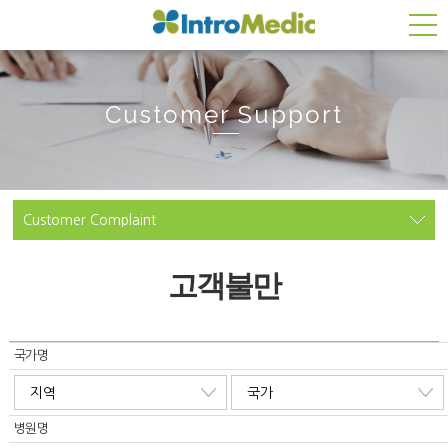
Customer Support
Customer Complaint
고객불만
국가명
병원명