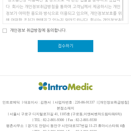
“정보통신망 이용촉진 및 정보보호”에 관한 법률을 준수하고 있습니
다. 회사는 개인정보취급방침을 통하여 고객님께서 제공하시는 개인
정보가 어떠한 용도와 방식으로 이용되고 있으며, 개인정보보호를 위
해 어떠한 조치가 행해지고 있는지 알려드립니다. 회사는 개인정보취
급방침을 개정하는 경우 웹사이트공지사항(또는 개별공지)을 통하여
개인정보 취급방침에 동의합니다.
공지할 것입니다.
접수하기
본 방침은 : 2008년 08월 25일부터 시행됩니다.
① 수집하는 개인정보 항목 ② 개인정보의 수집 및 이용목적 ③ 개인
정보의 보유 및 이용기간 ④ 개인정보의 파기절차 ⑤ 개인정보 제공
⑥ 수집한 개인정보의 위탁 ⑦ 이용자 및 법정대리인 권리와 그 행사
방법 ⑧ 개인정보 자동수집 장치의 설치, 운영 및 그 거부에 관한 사
항 ⑨ 개인정보에 관한 민원서비스 ⑩ 만 14세 미만 아동의 개인정보
보호 01. 수집하는 개인정보 항목
• 회사는 회원가입, 상담, 서비스 신청 등등을 위해 아래와 같은 개
인트로메딕
대표이사 : 김현서
사업자번호 : 220-86-91337
[개인정보취급방침]
인정보를 수집하고 있습니다.
본점소재지
서울시 구로구 디지털로31길 41, 1105호 (구로동,이앤씨벤처드림타워6차)
• 수집항목: 이름, 생년월일, 로그인ID, 비밀번호, 자택 전화번호, 자
TEL :
82-2-801-9300
Fax : 82-2-801-9330
택 주소, 휴대전화번호, 이메일, 회사명, 부서, 주민등록번호, 접속 로
평촌사무소
경기도 안양시 동안구 시민대로327번길 11-25 휴마시스타워 4층
그, 쿠키