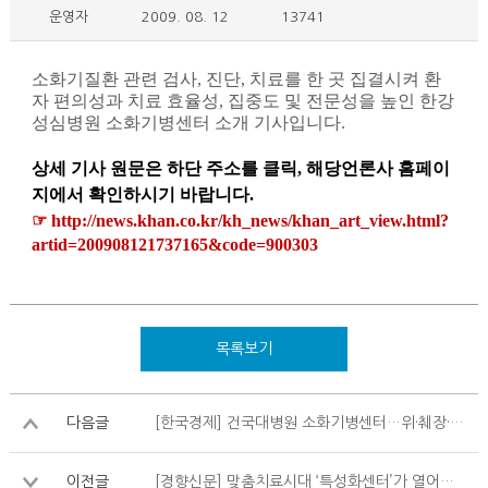
운영자
2009. 08. 12
13741
소화기질환 관련 검사
,
진단
,
치료를 한 곳 집결시켜 환
자 편의성과 치료 효율성
,
집중도 및 전문성을 높인 한강
성심병원 소화기병센터 소개 기사입니다
.
상세 기사 원문은 하단 주소를 클릭
,
해당언론사 홈페이
지에서 확인하시기 바랍니다
.
☞
http://news.khan.co.kr/kh_news/khan_art_view.html?
artid=200908121737165&code=900303
목록보기
다음글
[한국경제] 건국대병원 소화기병센터…위·췌장·담도 질환…내시경 등 비절제 수술
이전글
[경향신문] 맞춤치료시대 ‘특성화센터’가 열어간다 (11)한강성심병원 소화기병센터