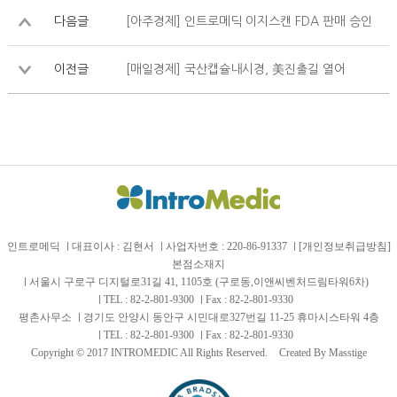
다음글
[아주경제] 인트로메딕 이지스캔 FDA 판매 승인
이전글
[매일경제] 국산캡슐내시경, 美진출길 열어
인트로메딕
대표이사 : 김현서
사업자번호 : 220-86-91337
[개인정보취급방침]
본점소재지
서울시 구로구 디지털로31길 41, 1105호 (구로동,이앤씨벤처드림타워6차)
TEL :
82-2-801-9300
Fax : 82-2-801-9330
평촌사무소
경기도 안양시 동안구 시민대로327번길 11-25 휴마시스타워 4층
TEL : 82-2-801-9300
Fax : 82-2-801-9330
Copyright © 2017 INTROMEDIC All Rights Reserved.
Created By Masstige