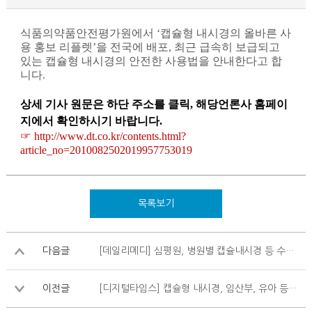
식품의약품안전평가원에서
‘
캡슐형 내시경의 올바른 사
용 홍보 리플렛
’
을 전국에 배포
,
최근 급속히 보급되고
있는 캡슐형 내시경의 안전한 사용법을 안내한다고 합
니다
.
상세 기사 원문은 하단 주소를 클릭
,
해당언론사 홈페이
지에서 확인하시기 바랍니다
.
☞
http://www.dt.co.kr/contents.html?
article_no=2010082502019957753019
목록보기
다음글
[데일리메디] 심평원, 병원별 캡슐내시경 등 수술 비용 비교 정보 제공 예정
이전글
[디지털타임스] 캡슐형 내시경, 임산부, 유아 등은 사용 금지