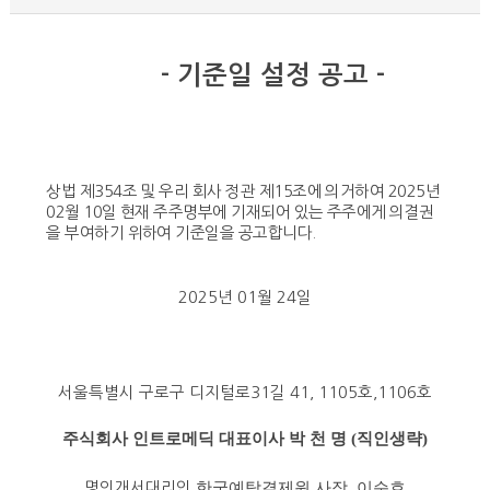
-
기준일 설정 공고
-
상법 제
354
조 및 우리 회사 정관 제
15
조에 의거하여
2025
년
02월 10일 현재 주주명부에 기재되어 있는 주주에게 의결권
을 부여하기 위하여 기준일을 공고합니다
.
2025
년 01
월 24
일
서울특별시 구로구 디지털로
31
길
41, 1105
호
,1106
호
주식회사 인트로메딕 대표이사 박 천 명
(
직인생략
)
명의개서대리인
한국예탁결제원 사장
이순호