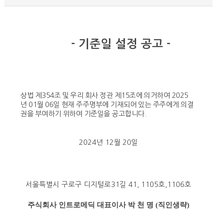
-
기준일 설정 공고
-
상법 제
354
조 및 우리 회사 정관 제
15
조에 의거하여
2025
년
01
월 06일 현재 주주명부에 기재되어 있는 주주에게 의결
권을 부여하기 위하여 기준일을 공고합니다
.
2024
년
12
월
20
일
서울특별시 구로구 디지털로
31
길
41, 1105
호
,1106
호
주식회사 인트로메딕 대표이사 박 천 명
(
직인생략
)